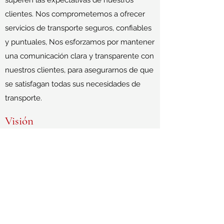
superen las expectativas de nuestros
clientes. Nos comprometemos a ofrecer
servicios de transporte seguros, confiables
y puntuales, Nos esforzamos por mantener
una comunicación clara y transparente con
nuestros clientes, para asegurarnos de que
se satisfagan todas sus necesidades de
transporte.
Visión
Nuestra meta es ser líderes en el sector,
destacándonos por la calidad de nuestro
servicio y la atención al cliente, mientras
mantenemos un compromiso firme con la
sostenibilidad y el cuidado del medio
ambiente.